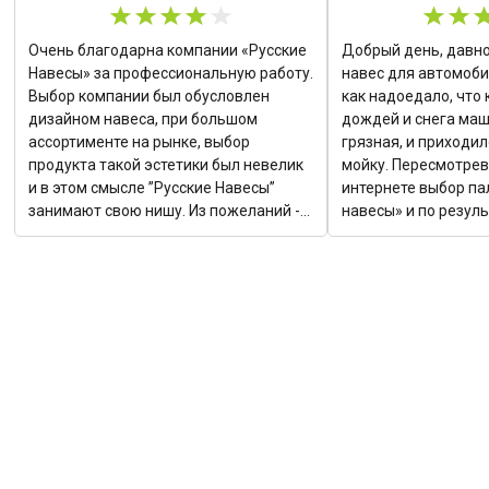
Очень благодарна компании «Русские
Добрый день, давно
Навесы» за профессиональную работу.
навес для автомобил
Выбор компании был обусловлен
как надоедало, что
дизайном навеса, при большом
дождей и снега маш
ассортименте на рынке, выбор
грязная, и приходил
продукта такой эстетики был невелик
мойку. Пересмотрев
и в этом смысле ”Русские Навесы”
интернете выбор па
занимают свою нишу. Из пожеланий -
навесы» и по резул
максимально полная информация на
смело сказать, что 
этапе чертежей упростила бы
Ребята профессион
коммуникацию при принятии решений.
сроки и качество сб
Ещё раз слова благодарности -
высоте!
результат говорит за себя!
Ольга Кочеткова, дизайнер.