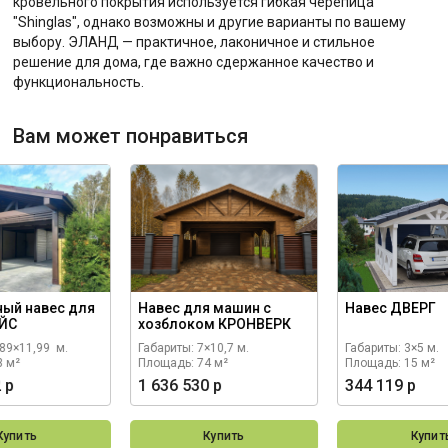
кровельного покрытия используется гибкая черепица
"Shinglas", однако возможны и другие варианты по вашему
выбору. ЭЛАНД — практичное, лаконичное и стильное
решение для дома, где важно сдержанное качество и
функциональность.
Вам может понравиться
ный навес для
Навес для машин с
Навес ДВЕРГ
ЙС
хозблоком КРОНВЕРК
,89×11,99 м.
Габариты: 7×10,7 м.
Габариты: 3×5 м.
3 м²
Площадь: 74 м²
Площадь: 15 м²
 р
1 636 530 р
344 119 р
Купить
Купить
Купит