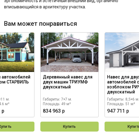
эргономичность и эстетичный внешний вид, органично
вписывающийся в архитектуру участка.
Вам может понравиться
я автомобилей
Деревянный навес для
Навес для дву
ком СТАРВИЛЬ
двух машин ТРИУМФ
автомобилей 
двухскатный
хозблоком Р
двухскатный
×11 м.
Габариты: 7×7 м.
Габариты: 8,5×6 м
.6 м²
Площадь: 49 м²
Площадь: 51 м²
 р
834 963 р
947 711 р
Купить
Купить
Купит