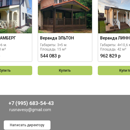
РАМБЕРГ
Веранда ЭЛЬТОН
Веранда ЛИНН
×6 м.
Габариты: 3×5 м.
Габариты: 4×10,6 
8 м²
Площадь: 15 м²
Площадь: 42 м²
р
544 083 р
962 829 р
Купить
Купить
Купит
+7 (995) 683-54-43
rusnavesy@gmail.com
Написать директору