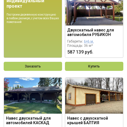
индивидуальный
проект
Построим деревянную конструкцию
в любом размере, с учетом всех Ваших
пожеланий
Двухскатный навес для
автомобиля РУБИКОН
Габариты:
6×6 м.
Площадь: 36 м²
587 139 руб.
Заказать
Купить
Навес двускатный для
Навес с двухскатной
автомобилей КАСКАД
крышей БАЛТИЯ