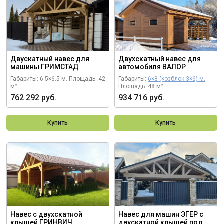
Двускатный навес для
Двухскатный навес для
машины ГРИМСТАД
автомобиля ВАЛОР
Габариты: 6.5×6.5 м.
Площадь: 42
Габариты:
6×8 (×озблок 3×6) м.
м²
Площадь: 48 м²
762 292 руб.
934 716 руб.
Купить
Купить
Навес с двухскатной
Навес для машин ЭГЕР с
крышей ГРИНВИЧ
двускатной крышей под