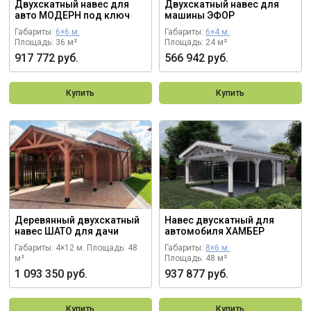
Двухскатный навес для
Двухскатный навес для
авто МОДЕРН под ключ
машины ЭФОР
Габариты:
6×6 м.
Габариты:
6×4 м.
Площадь: 36 м²
Площадь: 24 м²
917 772 руб.
566 942 руб.
Купить
Купить
Деревянный двухскатный
Навес двускатный для
навес ШАТО для дачи
автомобиля ХАМБЕР
Габариты: 4×12 м.
Площадь: 48
Габариты:
8×6 м.
м²
Площадь: 48 м²
1 093 350 руб.
937 877 руб.
Купить
Купить