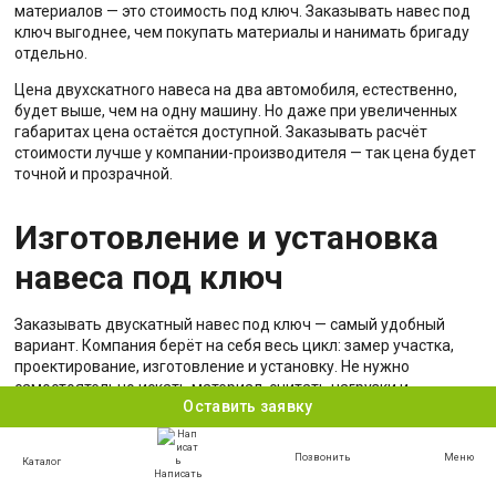
материалов — это стоимость под ключ. Заказывать навес под
ключ выгоднее, чем покупать материалы и нанимать бригаду
отдельно.
Цена двухскатного навеса на два автомобиля, естественно,
будет выше, чем на одну машину. Но даже при увеличенных
габаритах цена остаётся доступной. Заказывать расчёт
стоимости лучше у компании-производителя — так цена будет
точной и прозрачной.
Изготовление и установка
навеса под ключ
Заказывать двускатный навес под ключ — самый удобный
вариант. Компания берёт на себя весь цикл: замер участка,
проектирование, изготовление и установку. Не нужно
самостоятельно искать материал, считать нагрузки и
Оставить заявку
контролировать каждый этап.
Процесс изготовления начинается с замера. Специалист
Позвонить
Меню
Каталог
выезжает на участок, определяет оптимальные габариты и
Написать
площадь будущего навеса. Учитывается расположение дома,