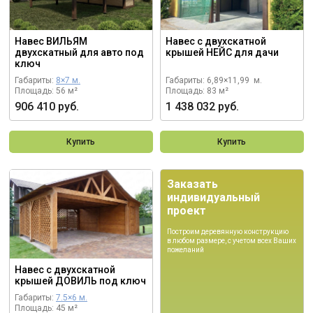
Навес ВИЛЬЯМ
Навес с двухскатной
двухскатный для авто под
крышей НЕЙС для дачи
ключ
Габариты:
8×7 м.
Габариты: 6,89×11,99 м.
Площадь: 56 м²
Площадь: 83 м²
906 410 руб.
1 438 032 руб.
Купить
Купить
Заказать
индивидуальный
проект
Построим деревянную конструкцию
в любом размере, с учетом всех Ваших
пожеланий
Навес с двухскатной
крышей ДОВИЛЬ под ключ
Габариты:
7.5×6 м.
Площадь: 45 м²