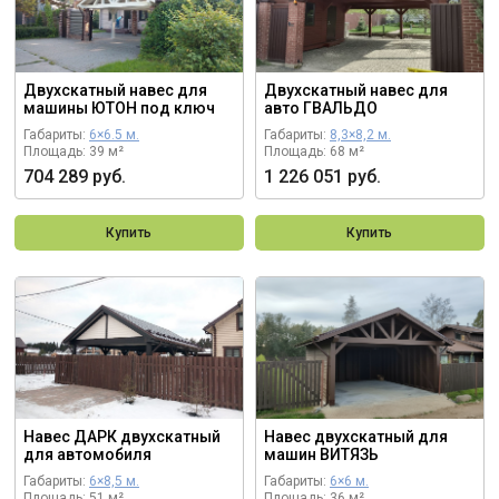
Двухскатный навес для
Двухскатный навес для
машины ЮТОН под ключ
авто ГВАЛЬДО
Габариты:
6×6.5 м.
Габариты:
8,3×8,2 м.
Площадь: 39 м²
Площадь: 68 м²
704 289 руб.
1 226 051 руб.
Купить
Купить
Навес ДАРК двухскатный
Навес двухскатный для
для автомобиля
машин ВИТЯЗЬ
Габариты:
6×8,5 м.
Габариты:
6×6 м.
Площадь: 51 м²
Площадь: 36 м²