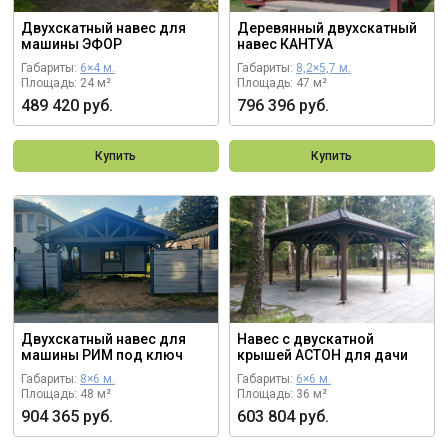
Двухскатный навес для
Деревянный двухскатный
машины ЭФОР
навес КАНТУА
Габариты:
6×4 м.
Габариты:
8,2×5,7 м.
Площадь: 24 м²
Площадь: 47 м²
489 420 руб.
796 396 руб.
Купить
Купить
Двухскатный навес для
Навес с двускатной
машины РИМ под ключ
крышей АСТОН для дачи
Габариты:
8×6 м.
Габариты:
6×6 м.
Площадь: 48 м²
Площадь: 36 м²
904 365 руб.
603 804 руб.