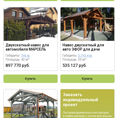
Двухскатный навес для
Навес двускатный для
автомобиля МАРСЕЛЬ
авто ЭФОР для дачи
Габариты:
7×6 м.
Габариты:
3.7×5.4 м.
Площадь: 42 м²
Площадь: 20 м²
897 770 руб.
535 127 руб.
Купить
Купить
Заказать
индивидуальный
проект
Построим деревянную конструкцию
в любом размере, с учетом всех Ваших