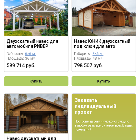
Двухскатный навес для
Навес ЮНИК двухскатный
автомобиля РИВЕР
под ключ для авто
Габариты:
6×6 м.
Габариты:
8×6 м.
Площадь: 36 м²
Площадь: 48 м²
589 714 руб.
798 507 руб.
Купить
Купить
Заказать
индивидуальный
проект
Построим деревянную конструкцию
в любом размере, с учетом всех Ваших
пожеланий
Навес двускатный для