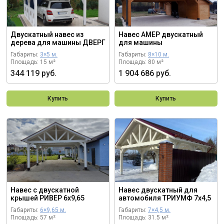
Двускатный навес из
Навес АМЕР двускатный
дерева для машины ДВЕРГ
для машины
Габариты:
3×5 м.
Габариты:
8×10 м.
Площадь: 15 м²
Площадь: 80 м²
344 119 руб.
1 904 686 руб.
Купить
Купить
Навес с двускатной
Навес двускатный для
крышей РИВЕР 6х9,65
автомобиля ТРИУМФ 7х4,5
Габариты:
6×9,65 м.
Габариты:
7×4,5 м.
Площадь: 57 м²
Площадь: 31.5 м²